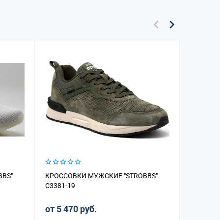
BBS"
КРОССОВКИ МУЖСКИЕ "STROBBS"
КРОССОВ
C3381-19
C3100-6
от 5 470 руб.
от 3 23