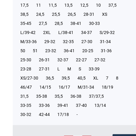
17,5
11
11,5
13,5
12,5
10
37,5
38,5
24,5
25,5
26,5
28-31
XS
35-45
27,5
28,5
38-41
30-33
L/39-42
2XL
L/38-41
34-37
S/29-32
М/33-36
29-32
32-35
27-30
31-34
50
51
23-32
36-41
20-25
31-36
25-30
26-31
32-37
22-27
27-32
23-28
27-31
L
M
S
33-39
XS/27-30
36,5
39,5
40,5
XL
7
8
46/47
14/15
16/17
М/31-34
18/19
31,5
35-38
35,5
36-38
37/37,5
33-35
33-36
39-41
37-40
13/14
30-32
42-44
17/18
-