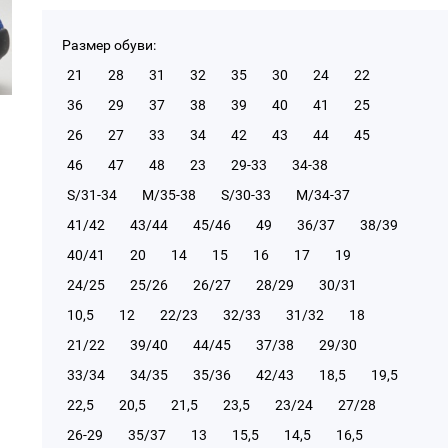
Размер обуви:
21
28
31
32
35
30
24
22
36
29
37
38
39
40
41
25
26
27
33
34
42
43
44
45
46
47
48
23
29-33
34-38
S/31-34
М/35-38
S/30-33
М/34-37
41/42
43/44
45/46
49
36/37
38/39
40/41
20
14
15
16
17
19
24/25
25/26
26/27
28/29
30/31
10,5
12
22/23
32/33
31/32
18
21/22
39/40
44/45
37/38
29/30
33/34
34/35
35/36
42/43
18,5
19,5
22,5
20,5
21,5
23,5
23/24
27/28
26-29
35/37
13
15,5
14,5
16,5