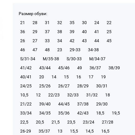
Размер обуви:
21
28
31
32
35
30
24
22
36
29
37
38
39
40
41
25
26
27
33
34
42
43
44
45
46
47
48
23
29-33
34-38
S/31-34
М/35-38
S/30-33
М/34-37
41/42
43/44
45/46
49
36/37
38/39
40/41
20
14
15
16
17
19
24/25
25/26
26/27
28/29
30/31
10,5
12
22/23
32/33
31/32
18
21/22
39/40
44/45
37/38
29/30
33/34
34/35
35/36
42/43
18,5
19,5
22,5
20,5
21,5
23,5
23/24
27/28
26-29
35/37
13
15,5
14,5
16,5