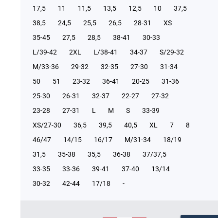
17,5
11
11,5
13,5
12,5
10
37,5
38,5
24,5
25,5
26,5
28-31
XS
35-45
27,5
28,5
38-41
30-33
L/39-42
2XL
L/38-41
34-37
S/29-32
М/33-36
29-32
32-35
27-30
31-34
50
51
23-32
36-41
20-25
31-36
25-30
26-31
32-37
22-27
27-32
23-28
27-31
L
M
S
33-39
XS/27-30
36,5
39,5
40,5
XL
7
8
46/47
14/15
16/17
М/31-34
18/19
31,5
35-38
35,5
36-38
37/37,5
33-35
33-36
39-41
37-40
13/14
30-32
42-44
17/18
-