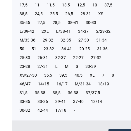
17,5
11
11,5
13,5
12,5
10
37,5
38,5
24,5
25,5
26,5
28-31
XS
35-45
27,5
28,5
38-41
30-33
L/39-42
2XL
L/38-41
34-37
S/29-32
М/33-36
29-32
32-35
27-30
31-34
50
51
23-32
36-41
20-25
31-36
25-30
26-31
32-37
22-27
27-32
23-28
27-31
L
M
S
33-39
XS/27-30
36,5
39,5
40,5
XL
7
8
46/47
14/15
16/17
М/31-34
18/19
31,5
35-38
35,5
36-38
37/37,5
33-35
33-36
39-41
37-40
13/14
30-32
42-44
17/18
-