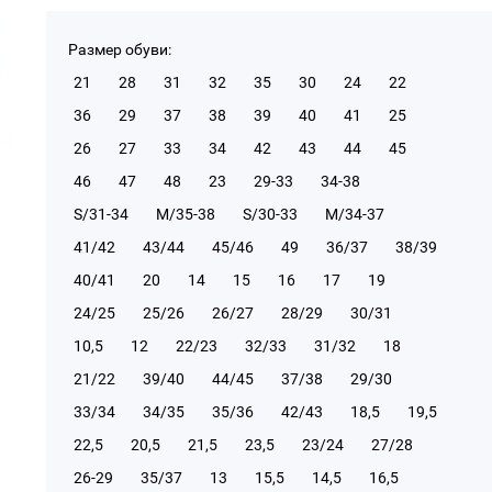
Размер обуви:
21
28
31
32
35
30
24
22
36
29
37
38
39
40
41
25
26
27
33
34
42
43
44
45
46
47
48
23
29-33
34-38
S/31-34
М/35-38
S/30-33
М/34-37
41/42
43/44
45/46
49
36/37
38/39
40/41
20
14
15
16
17
19
24/25
25/26
26/27
28/29
30/31
10,5
12
22/23
32/33
31/32
18
21/22
39/40
44/45
37/38
29/30
33/34
34/35
35/36
42/43
18,5
19,5
22,5
20,5
21,5
23,5
23/24
27/28
26-29
35/37
13
15,5
14,5
16,5