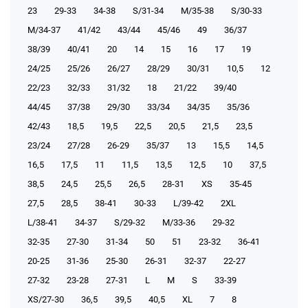
23
29-33
34-38
S/31-34
М/35-38
S/30-33
М/34-37
41/42
43/44
45/46
49
36/37
38/39
40/41
20
14
15
16
17
19
24/25
25/26
26/27
28/29
30/31
10,5
12
22/23
32/33
31/32
18
21/22
39/40
44/45
37/38
29/30
33/34
34/35
35/36
42/43
18,5
19,5
22,5
20,5
21,5
23,5
23/24
27/28
26-29
35/37
13
15,5
14,5
16,5
17,5
11
11,5
13,5
12,5
10
37,5
38,5
24,5
25,5
26,5
28-31
XS
35-45
27,5
28,5
38-41
30-33
L/39-42
2XL
L/38-41
34-37
S/29-32
М/33-36
29-32
32-35
27-30
31-34
50
51
23-32
36-41
20-25
31-36
25-30
26-31
32-37
22-27
27-32
23-28
27-31
L
M
S
33-39
XS/27-30
36,5
39,5
40,5
XL
7
8