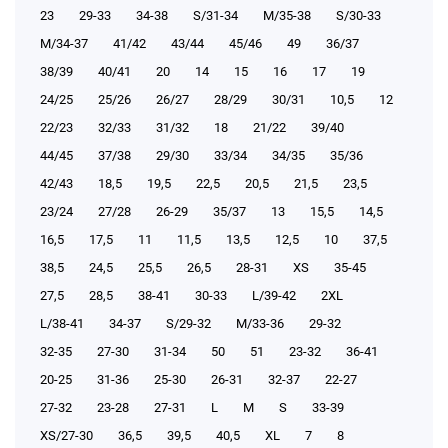
23
29-33
34-38
S/31-34
М/35-38
S/30-33
М/34-37
41/42
43/44
45/46
49
36/37
38/39
40/41
20
14
15
16
17
19
24/25
25/26
26/27
28/29
30/31
10,5
12
22/23
32/33
31/32
18
21/22
39/40
44/45
37/38
29/30
33/34
34/35
35/36
42/43
18,5
19,5
22,5
20,5
21,5
23,5
23/24
27/28
26-29
35/37
13
15,5
14,5
16,5
17,5
11
11,5
13,5
12,5
10
37,5
38,5
24,5
25,5
26,5
28-31
XS
35-45
27,5
28,5
38-41
30-33
L/39-42
2XL
L/38-41
34-37
S/29-32
М/33-36
29-32
32-35
27-30
31-34
50
51
23-32
36-41
20-25
31-36
25-30
26-31
32-37
22-27
27-32
23-28
27-31
L
M
S
33-39
XS/27-30
36,5
39,5
40,5
XL
7
8