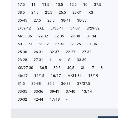
17,5
11
11,5
13,5
12,5
10
37,5
38,5
24,5
25,5
26,5
28-31
XS
35-45
27,5
28,5
38-41
30-33
L/39-42
2XL
L/38-41
34-37
S/29-32
М/33-36
29-32
32-35
27-30
31-34
50
51
23-32
36-41
20-25
31-36
25-30
26-31
32-37
22-27
27-32
23-28
27-31
L
M
S
33-39
XS/27-30
36,5
39,5
40,5
XL
7
8
46/47
14/15
16/17
М/31-34
18/19
31,5
35-38
35,5
36-38
37/37,5
33-35
33-36
39-41
37-40
13/14
30-32
42-44
17/18
-