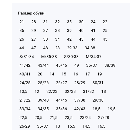
Размер обуви:
21
28
31
32
35
30
24
22
36
29
37
38
39
40
41
25
26
27
33
34
42
43
44
45
46
47
48
23
29-33
34-38
S/31-34
М/35-38
S/30-33
М/34-37
41/42
43/44
45/46
49
36/37
38/39
40/41
20
14
15
16
17
19
24/25
25/26
26/27
28/29
30/31
10,5
12
22/23
32/33
31/32
18
21/22
39/40
44/45
37/38
29/30
33/34
34/35
35/36
42/43
18,5
19,5
22,5
20,5
21,5
23,5
23/24
27/28
26-29
35/37
13
15,5
14,5
16,5