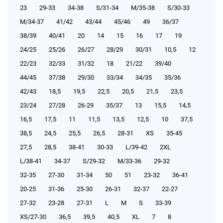
23
29-33
34-38
S/31-34
М/35-38
S/30-33
М/34-37
41/42
43/44
45/46
49
36/37
38/39
40/41
20
14
15
16
17
19
24/25
25/26
26/27
28/29
30/31
10,5
12
22/23
32/33
31/32
18
21/22
39/40
44/45
37/38
29/30
33/34
34/35
35/36
42/43
18,5
19,5
22,5
20,5
21,5
23,5
23/24
27/28
26-29
35/37
13
15,5
14,5
16,5
17,5
11
11,5
13,5
12,5
10
37,5
38,5
24,5
25,5
26,5
28-31
XS
35-45
27,5
28,5
38-41
30-33
L/39-42
2XL
L/38-41
34-37
S/29-32
М/33-36
29-32
32-35
27-30
31-34
50
51
23-32
36-41
20-25
31-36
25-30
26-31
32-37
22-27
27-32
23-28
27-31
L
M
S
33-39
XS/27-30
36,5
39,5
40,5
XL
7
8