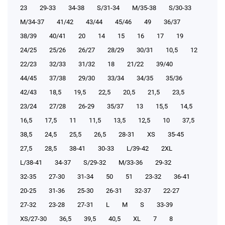
23
29-33
34-38
S/31-34
М/35-38
S/30-33
М/34-37
41/42
43/44
45/46
49
36/37
38/39
40/41
20
14
15
16
17
19
24/25
25/26
26/27
28/29
30/31
10,5
12
22/23
32/33
31/32
18
21/22
39/40
44/45
37/38
29/30
33/34
34/35
35/36
42/43
18,5
19,5
22,5
20,5
21,5
23,5
23/24
27/28
26-29
35/37
13
15,5
14,5
16,5
17,5
11
11,5
13,5
12,5
10
37,5
38,5
24,5
25,5
26,5
28-31
XS
35-45
27,5
28,5
38-41
30-33
L/39-42
2XL
L/38-41
34-37
S/29-32
М/33-36
29-32
32-35
27-30
31-34
50
51
23-32
36-41
20-25
31-36
25-30
26-31
32-37
22-27
27-32
23-28
27-31
L
M
S
33-39
XS/27-30
36,5
39,5
40,5
XL
7
8