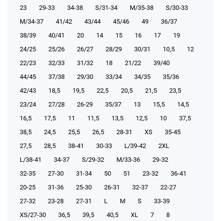
23
29-33
34-38
S/31-34
М/35-38
S/30-33
М/34-37
41/42
43/44
45/46
49
36/37
38/39
40/41
20
14
15
16
17
19
24/25
25/26
26/27
28/29
30/31
10,5
12
22/23
32/33
31/32
18
21/22
39/40
44/45
37/38
29/30
33/34
34/35
35/36
42/43
18,5
19,5
22,5
20,5
21,5
23,5
23/24
27/28
26-29
35/37
13
15,5
14,5
16,5
17,5
11
11,5
13,5
12,5
10
37,5
38,5
24,5
25,5
26,5
28-31
XS
35-45
27,5
28,5
38-41
30-33
L/39-42
2XL
L/38-41
34-37
S/29-32
М/33-36
29-32
32-35
27-30
31-34
50
51
23-32
36-41
20-25
31-36
25-30
26-31
32-37
22-27
27-32
23-28
27-31
L
M
S
33-39
XS/27-30
36,5
39,5
40,5
XL
7
8