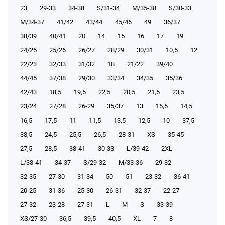
23
29-33
34-38
S/31-34
М/35-38
S/30-33
М/34-37
41/42
43/44
45/46
49
36/37
38/39
40/41
20
14
15
16
17
19
24/25
25/26
26/27
28/29
30/31
10,5
12
22/23
32/33
31/32
18
21/22
39/40
44/45
37/38
29/30
33/34
34/35
35/36
42/43
18,5
19,5
22,5
20,5
21,5
23,5
23/24
27/28
26-29
35/37
13
15,5
14,5
16,5
17,5
11
11,5
13,5
12,5
10
37,5
38,5
24,5
25,5
26,5
28-31
XS
35-45
27,5
28,5
38-41
30-33
L/39-42
2XL
L/38-41
34-37
S/29-32
М/33-36
29-32
32-35
27-30
31-34
50
51
23-32
36-41
20-25
31-36
25-30
26-31
32-37
22-27
27-32
23-28
27-31
L
M
S
33-39
XS/27-30
36,5
39,5
40,5
XL
7
8