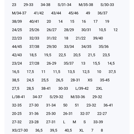
23
29-33
34-38
S/31-34
М/35-38
S/30-33
М/34-37
41/42
43/44
45/46
49
36/37
38/39
40/41
20
14
15
16
17
19
24/25
25/26
26/27
28/29
30/31
10,5
12
22/23
32/33
31/32
18
21/22
39/40
44/45
37/38
29/30
33/34
34/35
35/36
42/43
18,5
19,5
22,5
20,5
21,5
23,5
23/24
27/28
26-29
35/37
13
15,5
14,5
16,5
17,5
11
11,5
13,5
12,5
10
37,5
38,5
24,5
25,5
26,5
28-31
XS
35-45
27,5
28,5
38-41
30-33
L/39-42
2XL
L/38-41
34-37
S/29-32
М/33-36
29-32
32-35
27-30
31-34
50
51
23-32
36-41
20-25
31-36
25-30
26-31
32-37
22-27
27-32
23-28
27-31
L
M
S
33-39
XS/27-30
36,5
39,5
40,5
XL
7
8