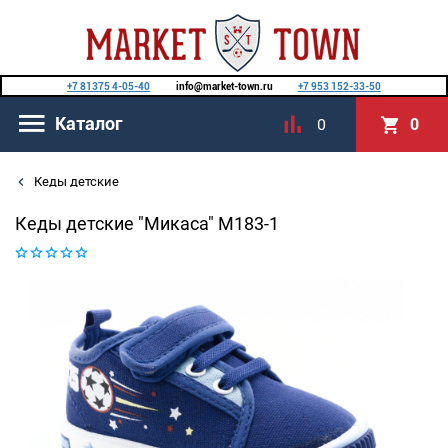
+7 81375 4-05-40
info@market-town.ru
+7 953 152-33-50
Каталог
0
0
Кеды детские
Кеды детские "Микаса" M183-1