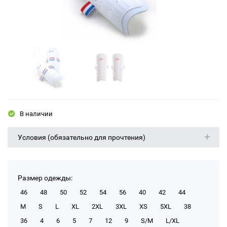
В наличии
Условия (обязательно для прочтения)
Размер одежды:
46
48
50
52
54
56
40
42
44
M
S
L
XL
2XL
3XL
XS
5XL
38
36
4
6
5
7
12
9
S/M
L/XL