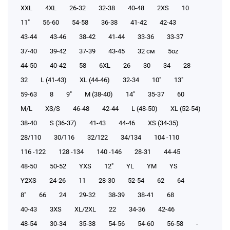
XXL
4XL
26-32
32-38
40-48
2XS
10
11"
56-60
54-58
36-38
41-42
42-43
43-44
43-46
38-42
41-44
33-36
33-37
37-40
39-42
37-39
43-45
32 см
5oz
44-50
40-42
58
6XL
26
30
34
28
32
L (41-43)
XL (44-46)
32-34
10"
13"
59-63
8
9"
M (38-40)
14"
35-37
60
M/L
XS/S
46-48
42-44
L (48-50)
XL (52-54)
38-40
S (36-37)
41-43
44-46
XS (34-35)
28/110
30/116
32/122
34/134
104 -110
116 -122
128 -134
140 -146
28-31
44-45
48-50
50-52
YXS
12"
YL
YM
YS
Y2XS
24-26
11
28-30
52-54
62
64
8"
66
24
29-32
38-39
38-41
68
40-43
3XS
XL/2XL
22
34-36
42-46
48-54
30-34
35-38
54-56
54-60
56-58
-