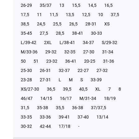
26-29
35/37
13
15,5
14,5
16,5
17,5
11
11,5
13,5
12,5
10
37,5
38,5
24,5
25,5
26,5
28-31
XS
35-45
27,5
28,5
38-41
30-33
L/39-42
2XL
L/38-41
34-37
S/29-32
М/33-36
29-32
32-35
27-30
31-34
50
51
23-32
36-41
20-25
31-36
25-30
26-31
32-37
22-27
27-32
23-28
27-31
L
M
S
33-39
XS/27-30
36,5
39,5
40,5
XL
7
8
46/47
14/15
16/17
М/31-34
18/19
31,5
35-38
35,5
36-38
37/37,5
33-35
33-36
39-41
37-40
13/14
30-32
42-44
17/18
-