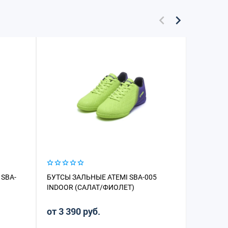
SBA-
БУТСЫ ЗАЛЬНЫЕ ATEMI SBA-005
БУТСЫ С
INDOOR (САЛАТ/ФИОЛЕТ)
006 TURF
ЛИПУЧК
от 3 390 руб.
от 2 91