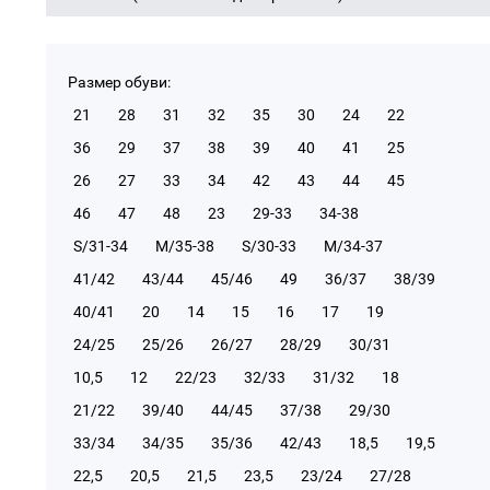
Размер обуви:
21
28
31
32
35
30
24
22
36
29
37
38
39
40
41
25
26
27
33
34
42
43
44
45
46
47
48
23
29-33
34-38
S/31-34
М/35-38
S/30-33
М/34-37
41/42
43/44
45/46
49
36/37
38/39
40/41
20
14
15
16
17
19
24/25
25/26
26/27
28/29
30/31
10,5
12
22/23
32/33
31/32
18
21/22
39/40
44/45
37/38
29/30
33/34
34/35
35/36
42/43
18,5
19,5
22,5
20,5
21,5
23,5
23/24
27/28