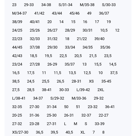
23
29-33
34-38
S/31-34
М/35-38
S/30-33
М/34-37
41/42
43/44
45/46
49
36/37
38/39
40/41
20
14
15
16
17
19
24/25
25/26
26/27
28/29
30/31
10,5
12
22/23
32/33
31/32
18
21/22
39/40
44/45
37/38
29/30
33/34
34/35
35/36
42/43
18,5
19,5
22,5
20,5
21,5
23,5
23/24
27/28
26-29
35/37
13
15,5
14,5
16,5
17,5
11
11,5
13,5
12,5
10
37,5
38,5
24,5
25,5
26,5
28-31
XS
35-45
27,5
28,5
38-41
30-33
L/39-42
2XL
L/38-41
34-37
S/29-32
М/33-36
29-32
32-35
27-30
31-34
50
51
23-32
36-41
20-25
31-36
25-30
26-31
32-37
22-27
27-32
23-28
27-31
L
M
S
33-39
XS/27-30
36,5
39,5
40,5
XL
7
8