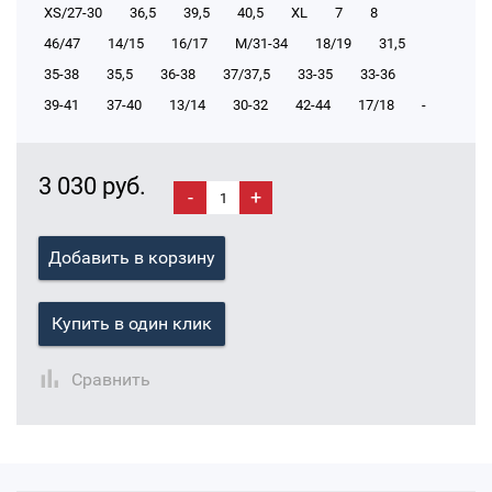
XS/27-30
36,5
39,5
40,5
XL
7
8
46/47
14/15
16/17
М/31-34
18/19
31,5
35-38
35,5
36-38
37/37,5
33-35
33-36
39-41
37-40
13/14
30-32
42-44
17/18
-
3 030 руб.
-
+
Добавить в корзину
Купить в один клик
Сравнить