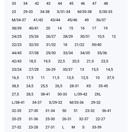
33
34
42
43
44
45
46
47
48
23
29-33
34-38
S/31-34
М/35-38
S/30-33
М/34-37
41/42
43/44
45/46
49
36/37
38/39
40/41
20
14
15
16
17
19
24/25
25/26
26/27
28/29
30/31
10,5
12
22/23
32/33
31/32
18
21/22
39/40
44/45
37/38
29/30
33/34
34/35
35/36
42/43
18,5
19,5
22,5
20,5
21,5
23,5
23/24
27/28
26-29
35/37
13
15,5
14,5
16,5
17,5
11
11,5
13,5
12,5
10
37,5
38,5
24,5
25,5
26,5
28-31
XS
35-45
27,5
28,5
38-41
30-33
L/39-42
2XL
L/38-41
34-37
S/29-32
М/33-36
29-32
32-35
27-30
31-34
50
51
23-32
36-41
20-25
31-36
25-30
26-31
32-37
22-27
27-32
23-28
27-31
L
M
S
33-39