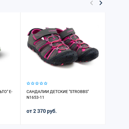
ТО" E-
САНДАЛИИ ДЕТСКИЕ "STROBBS"
ПЕРЧАТК
N1653-11
FLEX 12
от 2 370 руб.
2 400 р