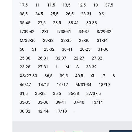
17,5
11
11,5
13,5
12,5
10
37,5
38,5
24,5
25,5
26,5
28-31
XS
35-45
27,5
28,5
38-41
30-33
L/39-42
2XL
L/38-41
34-37
S/29-32
М/33-36
29-32
32-35
27-30
31-34
50
51
23-32
36-41
20-25
31-36
25-30
26-31
32-37
22-27
27-32
23-28
27-31
L
M
S
33-39
XS/27-30
36,5
39,5
40,5
XL
7
8
46/47
14/15
16/17
М/31-34
18/19
31,5
35-38
35,5
36-38
37/37,5
33-35
33-36
39-41
37-40
13/14
30-32
42-44
17/18
-