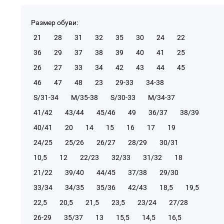
Размер обуви:
21
28
31
32
35
30
24
22
36
29
37
38
39
40
41
25
26
27
33
34
42
43
44
45
46
47
48
23
29-33
34-38
S/31-34
М/35-38
S/30-33
М/34-37
41/42
43/44
45/46
49
36/37
38/39
40/41
20
14
15
16
17
19
24/25
25/26
26/27
28/29
30/31
10,5
12
22/23
32/33
31/32
18
21/22
39/40
44/45
37/38
29/30
33/34
34/35
35/36
42/43
18,5
19,5
22,5
20,5
21,5
23,5
23/24
27/28
26-29
35/37
13
15,5
14,5
16,5