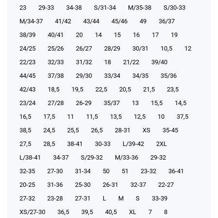
23
29-33
34-38
S/31-34
М/35-38
S/30-33
М/34-37
41/42
43/44
45/46
49
36/37
38/39
40/41
20
14
15
16
17
19
24/25
25/26
26/27
28/29
30/31
10,5
12
22/23
32/33
31/32
18
21/22
39/40
44/45
37/38
29/30
33/34
34/35
35/36
42/43
18,5
19,5
22,5
20,5
21,5
23,5
23/24
27/28
26-29
35/37
13
15,5
14,5
16,5
17,5
11
11,5
13,5
12,5
10
37,5
38,5
24,5
25,5
26,5
28-31
XS
35-45
27,5
28,5
38-41
30-33
L/39-42
2XL
L/38-41
34-37
S/29-32
М/33-36
29-32
32-35
27-30
31-34
50
51
23-32
36-41
20-25
31-36
25-30
26-31
32-37
22-27
27-32
23-28
27-31
L
M
S
33-39
XS/27-30
36,5
39,5
40,5
XL
7
8