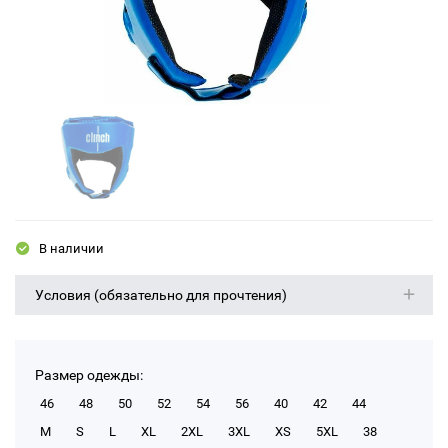
В наличии
Условия (обязательно для прочтения)
Размер одежды:
46
48
50
52
54
56
40
42
44
M
S
L
XL
2XL
3XL
XS
5XL
38