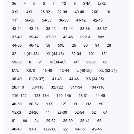
36
4
6
5
7
12
9
S/M
L/XL
XXL
4XL
26-32
32-38
40-48
2XS
10
11"
56-60
54-58
36-38
41-42
42-43
43-44
43-46
38-42
41-44
33-36
33-37
37-40
39-42
37-39
43-45
32 см
5oz
44-50
40-42
58
6XL
26
30
34
28
32
L (41-43)
XL (44-46)
32-34
10"
13"
59-63
8
9"
M (38-40)
14"
35-37
60
M/L
XS/S
46-48
42-44
L (48-50)
XL (52-54)
38-40
S (36-37)
41-43
44-46
XS (34-35)
28/110
30/116
32/122
34/134
104 -110
116 -122
128 -134
140 -146
28-31
44-45
48-50
50-52
YXS
12"
YL
YM
YS
Y2XS
24-26
11
28-30
52-54
62
64
8"
66
24
29-32
38-39
38-41
68
40-43
3XS
XL/2XL
22
34-36
42-46