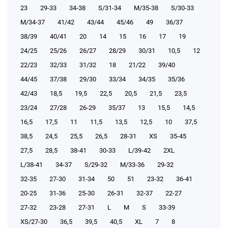
23
29-33
34-38
S/31-34
М/35-38
S/30-33
М/34-37
41/42
43/44
45/46
49
36/37
38/39
40/41
20
14
15
16
17
19
24/25
25/26
26/27
28/29
30/31
10,5
12
22/23
32/33
31/32
18
21/22
39/40
44/45
37/38
29/30
33/34
34/35
35/36
42/43
18,5
19,5
22,5
20,5
21,5
23,5
23/24
27/28
26-29
35/37
13
15,5
14,5
16,5
17,5
11
11,5
13,5
12,5
10
37,5
38,5
24,5
25,5
26,5
28-31
XS
35-45
27,5
28,5
38-41
30-33
L/39-42
2XL
L/38-41
34-37
S/29-32
М/33-36
29-32
32-35
27-30
31-34
50
51
23-32
36-41
20-25
31-36
25-30
26-31
32-37
22-27
27-32
23-28
27-31
L
M
S
33-39
XS/27-30
36,5
39,5
40,5
XL
7
8