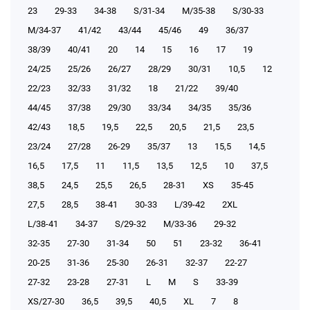
23
29-33
34-38
S/31-34
М/35-38
S/30-33
М/34-37
41/42
43/44
45/46
49
36/37
38/39
40/41
20
14
15
16
17
19
24/25
25/26
26/27
28/29
30/31
10,5
12
22/23
32/33
31/32
18
21/22
39/40
44/45
37/38
29/30
33/34
34/35
35/36
42/43
18,5
19,5
22,5
20,5
21,5
23,5
23/24
27/28
26-29
35/37
13
15,5
14,5
16,5
17,5
11
11,5
13,5
12,5
10
37,5
38,5
24,5
25,5
26,5
28-31
XS
35-45
27,5
28,5
38-41
30-33
L/39-42
2XL
L/38-41
34-37
S/29-32
М/33-36
29-32
32-35
27-30
31-34
50
51
23-32
36-41
20-25
31-36
25-30
26-31
32-37
22-27
27-32
23-28
27-31
L
M
S
33-39
XS/27-30
36,5
39,5
40,5
XL
7
8