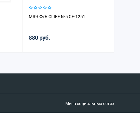
МЯЧ Ф/Б CLIFF №5 CF-1251
МЯЧ Ф/Б 
880 руб.
1 460 р
Мы в социальных сетях