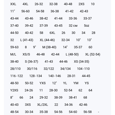
XXL
4XL
26-32
32-38
40-48
2XS
10
11"
56-60
54-58
36-38
41-42
42-43
43-44
43-46
38-42
41-44
33-36
33-37
37-40
39-42
37-39
43-45
32 см
5oz
44-50
40-42
58
6XL
26
30
34
28
32
L (41-43)
XL (44-46)
32-34
10"
13"
59-63
8
9"
M (38-40)
14"
35-37
60
M/L
XS/S
46-48
42-44
L (48-50)
XL (52-54)
38-40
S (36-37)
41-43
44-46
XS (34-35)
28/110
30/116
32/122
34/134
104 -110
116 -122
128 -134
140 -146
28-31
44-45
48-50
50-52
YXS
12"
YL
YM
YS
Y2XS
24-26
11
28-30
52-54
62
64
8"
66
24
29-32
38-39
38-41
68
40-43
3XS
XL/2XL
22
34-36
42-46
48-54
30-34
35-38
54-56
54-60
56-58
-