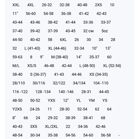
XXL
4XL
26-32
32-38
40-48
2XS
10
11"
56-60
54-58
36-38
41-42
42-43
43-44
43-46
38-42
41-44
33-36
33-37
37-40
39-42
37-39
43-45
32 см
5oz
44-50
40-42
58
6XL
26
30
34
28
32
L (41-43)
XL (44-46)
32-34
10"
13"
59-63
8
9"
M (38-40)
14"
35-37
60
M/L
XS/S
46-48
42-44
L (48-50)
XL (52-54)
38-40
S (36-37)
41-43
44-46
XS (34-35)
28/110
30/116
32/122
34/134
104 -110
116 -122
128 -134
140 -146
28-31
44-45
48-50
50-52
YXS
12"
YL
YM
YS
Y2XS
24-26
11
28-30
52-54
62
64
8"
66
24
29-32
38-39
38-41
68
40-43
3XS
XL/2XL
22
34-36
42-46
48-54
30-34
35-38
54-56
54-60
56-58
-