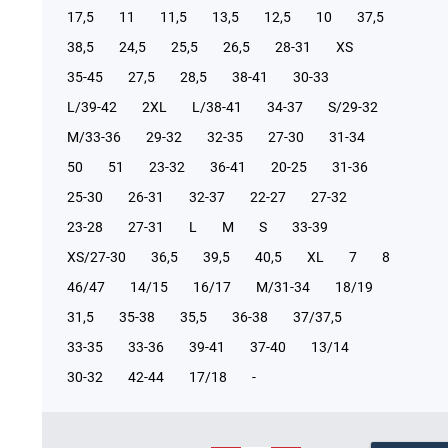
17,5
11
11,5
13,5
12,5
10
37,5
38,5
24,5
25,5
26,5
28-31
XS
35-45
27,5
28,5
38-41
30-33
L/39-42
2XL
L/38-41
34-37
S/29-32
М/33-36
29-32
32-35
27-30
31-34
50
51
23-32
36-41
20-25
31-36
25-30
26-31
32-37
22-27
27-32
23-28
27-31
L
M
S
33-39
XS/27-30
36,5
39,5
40,5
XL
7
8
46/47
14/15
16/17
М/31-34
18/19
31,5
35-38
35,5
36-38
37/37,5
33-35
33-36
39-41
37-40
13/14
30-32
42-44
17/18
-