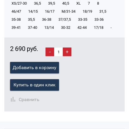
XS/27-30
36,5
39,5
40,5
XL
7
8
46/47
14/15
16/17
М/31-34
18/19
31,5
35-38
35,5
36-38
37/37,5
33-35
33-36
39-41
37-40
13/14
30-32
42-44
17/18
-
2 690 руб.
-
+
Добавить в корзину
Купить в один клик
Сравнить