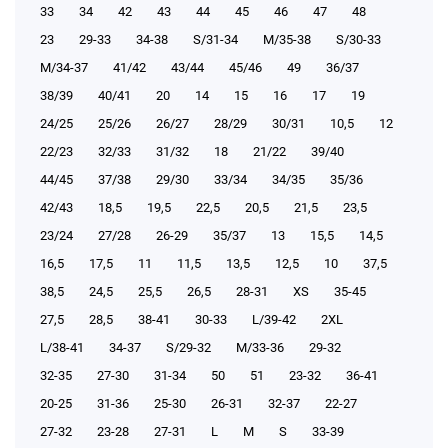
33
34
42
43
44
45
46
47
48
23
29-33
34-38
S/31-34
М/35-38
S/30-33
М/34-37
41/42
43/44
45/46
49
36/37
38/39
40/41
20
14
15
16
17
19
24/25
25/26
26/27
28/29
30/31
10,5
12
22/23
32/33
31/32
18
21/22
39/40
44/45
37/38
29/30
33/34
34/35
35/36
42/43
18,5
19,5
22,5
20,5
21,5
23,5
23/24
27/28
26-29
35/37
13
15,5
14,5
16,5
17,5
11
11,5
13,5
12,5
10
37,5
38,5
24,5
25,5
26,5
28-31
XS
35-45
27,5
28,5
38-41
30-33
L/39-42
2XL
L/38-41
34-37
S/29-32
М/33-36
29-32
32-35
27-30
31-34
50
51
23-32
36-41
20-25
31-36
25-30
26-31
32-37
22-27
27-32
23-28
27-31
L
M
S
33-39