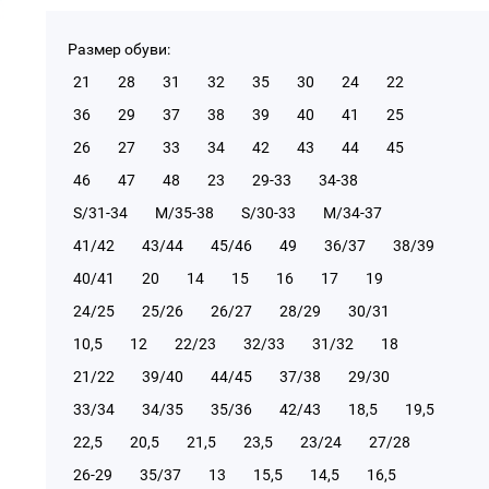
Размер обуви:
21
28
31
32
35
30
24
22
36
29
37
38
39
40
41
25
26
27
33
34
42
43
44
45
46
47
48
23
29-33
34-38
S/31-34
М/35-38
S/30-33
М/34-37
41/42
43/44
45/46
49
36/37
38/39
40/41
20
14
15
16
17
19
24/25
25/26
26/27
28/29
30/31
10,5
12
22/23
32/33
31/32
18
21/22
39/40
44/45
37/38
29/30
33/34
34/35
35/36
42/43
18,5
19,5
22,5
20,5
21,5
23,5
23/24
27/28
26-29
35/37
13
15,5
14,5
16,5