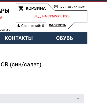
Личный кабинет
КОРЗИНА
АРЫ
0 ЕД.
НА СУММУ
0 РУБ.
АМ
ОФОРМИТЬ
Сравнений:
0
own.ru
КОНТАКТЫ
ОБУВЬ
)
OR (син/салат)