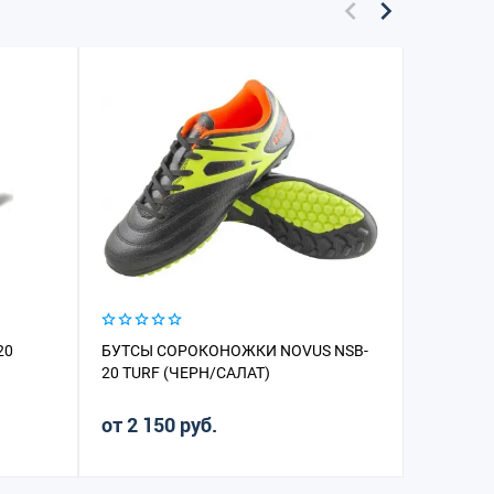
20
БУТСЫ СОРОКОНОЖКИ NOVUS NSB-
БУТСЫ С
20 TURF (ЧЕРН/САЛАТ)
TURF KID
от 2 150 руб.
от 1 97