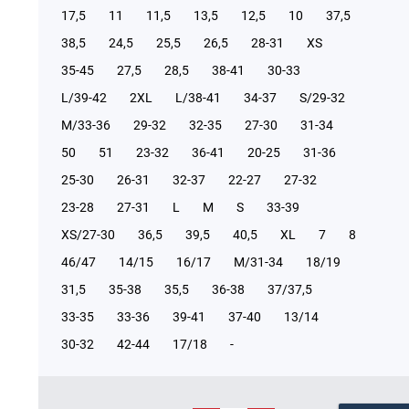
17,5
11
11,5
13,5
12,5
10
37,5
38,5
24,5
25,5
26,5
28-31
XS
35-45
27,5
28,5
38-41
30-33
L/39-42
2XL
L/38-41
34-37
S/29-32
М/33-36
29-32
32-35
27-30
31-34
50
51
23-32
36-41
20-25
31-36
25-30
26-31
32-37
22-27
27-32
23-28
27-31
L
M
S
33-39
XS/27-30
36,5
39,5
40,5
XL
7
8
46/47
14/15
16/17
М/31-34
18/19
31,5
35-38
35,5
36-38
37/37,5
33-35
33-36
39-41
37-40
13/14
30-32
42-44
17/18
-