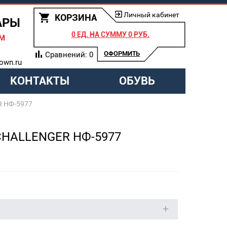
Личный кабинет
КОРЗИНА
АРЫ
0 ЕД.
НА СУММУ
0 РУБ.
АМ
ОФОРМИТЬ
Сравнений:
0
own.ru
КОНТАКТЫ
ОБУВЬ
R НФ-5977
 CHALLENGER НФ-5977