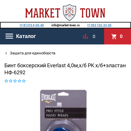
+7 81375 4-05-40
info@market-town.ru
+7 953 152-33-50
Каталог
0
0
Защита для единоборств
Бинт боксерский Everlast 4,0м,х/б PK х/б+эластан
НФ-6292